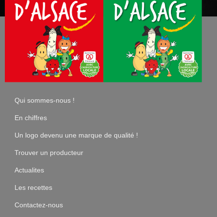
Qui sommes-nous !
En chiffres
Un logo devenu une marque de qualité !
Trouver un producteur
Actualites
Les recettes
Contactez-nous